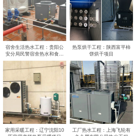
宿舍生活热水工程：贵阳公
热泵烘干工程：陕西富平柿
安分局民警宿舍热水和食堂
饼烘干项目
热水工程
家用采暖工程：辽宁沈阳10
工厂热水工程：上海飞轮有